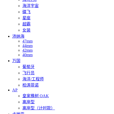
海洋宇宙
碟飞
星座
超霸
女装
沛纳海
47mm
44mm
42mm
40mm
万国
葡萄牙
飞行员
海洋/工程师
柏涛菲诺
AP
皇家橡树 OAK
离岸型
离岸型（计时款）