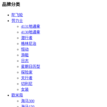
品牌分类
陀飞轮
劳力士
4131地通拿
4130地通拿
潜行者
格林尼治
恒动
游艇
日志
星期日历型
探险家
天行者
切利尼
女装
欧米茄
海马300
海马150