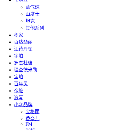
卡地亚
蓝气球
山度仕
坦克
其他系列
积家
百达翡丽
江诗丹顿
宇舶
罗杰杜彼
理查德米勒
宝珀
百年灵
帝舵
浪琴
小众品牌
宝格丽
香奈儿
FM