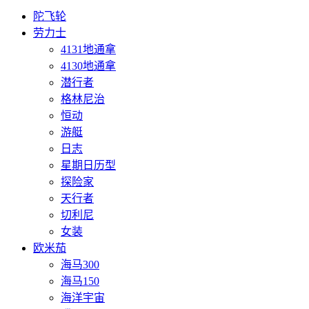
陀飞轮
劳力士
4131地通拿
4130地通拿
潜行者
格林尼治
恒动
游艇
日志
星期日历型
探险家
天行者
切利尼
女装
欧米茄
海马300
海马150
海洋宇宙