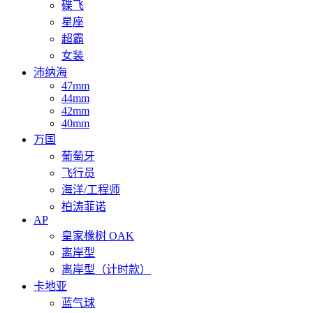
碟飞
星座
超霸
女装
沛纳海
47mm
44mm
42mm
40mm
万国
葡萄牙
飞行员
海洋/工程师
柏涛菲诺
AP
皇家橡树 OAK
离岸型
离岸型（计时款）
卡地亚
蓝气球