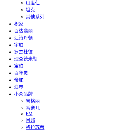
山度仕
坦克
其他系列
积家
百达翡丽
江诗丹顿
宇舶
罗杰杜彼
理查德米勒
宝珀
百年灵
帝舵
浪琴
小众品牌
宝格丽
香奈儿
FM
肖邦
格拉苏蒂