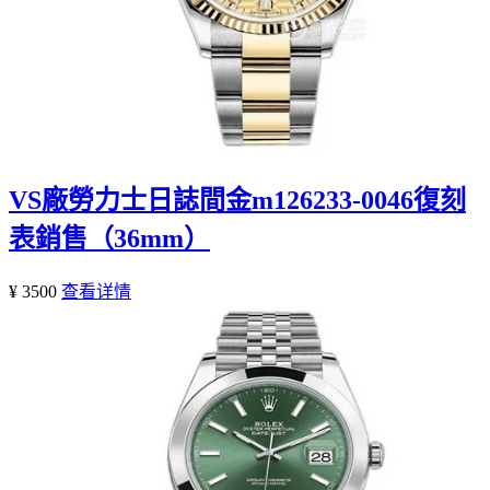
VS廠勞力士日誌間金m126233-0046復刻
表銷售（36mm）
¥ 3500
查看详情