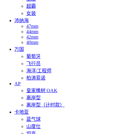
超霸
女装
沛纳海
47mm
44mm
42mm
40mm
万国
葡萄牙
飞行员
海洋/工程师
柏涛菲诺
AP
皇家橡树 OAK
离岸型
离岸型（计时款）
卡地亚
蓝气球
山度仕
坦克