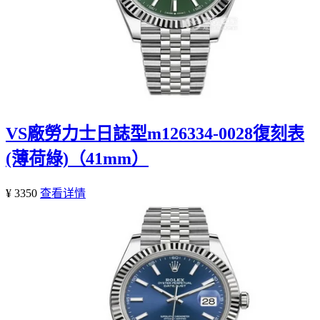
VS廠勞力士日誌型m126334-0028復刻表
(薄荷綠)（41mm）
¥ 3350
查看详情