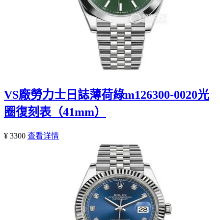
VS廠勞力士日誌薄荷綠m126300-0020光
圈復刻表（41mm）
¥ 3300
查看详情