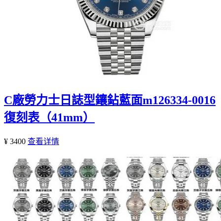
C廠勞力士日誌型鑲鉆藍面m126334-0016
復刻表（41mm）
¥ 3400
查看详情