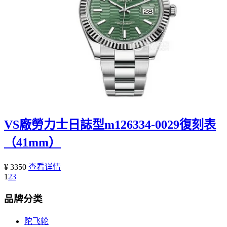
VS廠勞力士日誌型m126334-0029復刻表
（41mm）
¥ 3350
查看详情
1
2
3
品牌分类
陀飞轮