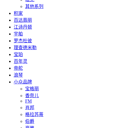
其他系列
积家
百达翡丽
江诗丹顿
宇舶
罗杰杜彼
理查德米勒
宝珀
百年灵
帝舵
浪琴
小众品牌
宝格丽
香奈儿
FM
肖邦
格拉苏蒂
伯爵