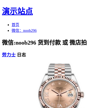
演示站点
首页
微信：noob296
微信:noob296 货到付款 或 微店拍
劳力士
日志