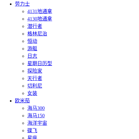
劳力士
4131地通拿
4130地通拿
潜行者
格林尼治
恒动
游艇
日志
星期日历型
探险家
天行者
切利尼
女装
欧米茄
海马300
海马150
海洋宇宙
碟飞
星座