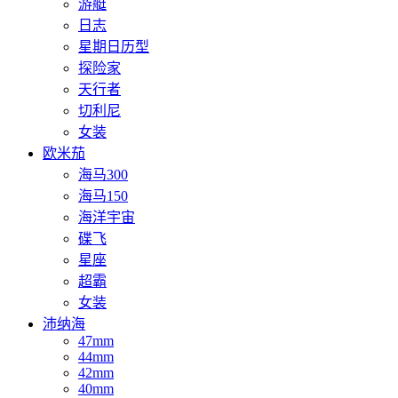
游艇
日志
星期日历型
探险家
天行者
切利尼
女装
欧米茄
海马300
海马150
海洋宇宙
碟飞
星座
超霸
女装
沛纳海
47mm
44mm
42mm
40mm