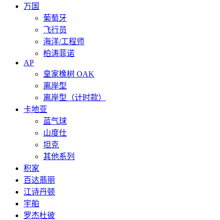
万国
葡萄牙
飞行员
海洋/工程师
柏涛菲诺
AP
皇家橡树 OAK
离岸型
离岸型（计时款）
卡地亚
蓝气球
山度仕
坦克
其他系列
积家
百达翡丽
江诗丹顿
宇舶
罗杰杜彼