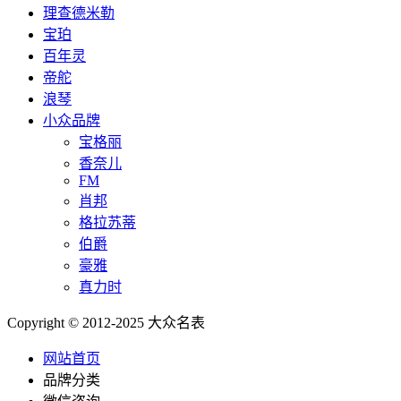
理查德米勒
宝珀
百年灵
帝舵
浪琴
小众品牌
宝格丽
香奈儿
FM
肖邦
格拉苏蒂
伯爵
豪雅
真力时
Copyright © 2012-2025 大众名表
网站首页
品牌分类