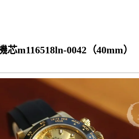
芯m116518ln-0042（40mm）