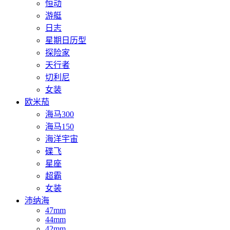
恒动
游艇
日志
星期日历型
探险家
天行者
切利尼
女装
欧米茄
海马300
海马150
海洋宇宙
碟飞
星座
超霸
女装
沛纳海
47mm
44mm
42mm