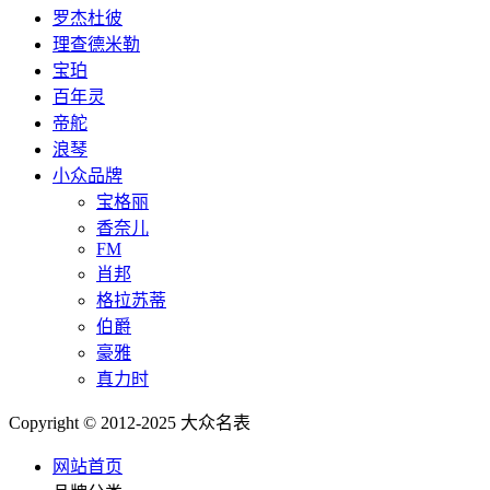
罗杰杜彼
理查德米勒
宝珀
百年灵
帝舵
浪琴
小众品牌
宝格丽
香奈儿
FM
肖邦
格拉苏蒂
伯爵
豪雅
真力时
Copyright © 2012-2025 大众名表
网站首页