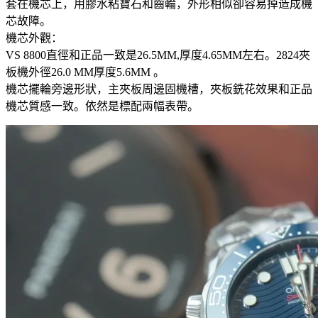
套在機芯上，用膠水粘寶石和齒輪，外形相似卻容易掉造成機
芯故障。
機芯外觀：
VS 8800直徑和正品一致是26.5MM,厚度4.65MM左右。2824夾
板機外徑26.0 MM厚度5.6MM 。
機芯擺輪旁邊形狀，主夾板周邊固機槽，夾板銑花效果和正品
機芯質感一致。依然是標配兩幅表帶。