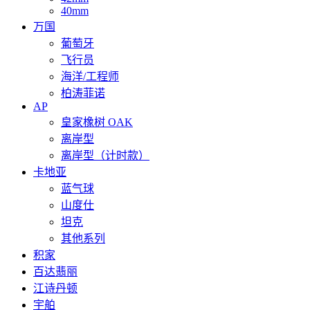
40mm
万国
葡萄牙
飞行员
海洋/工程师
柏涛菲诺
AP
皇家橡树 OAK
离岸型
离岸型（计时款）
卡地亚
蓝气球
山度仕
坦克
其他系列
积家
百达翡丽
江诗丹顿
宇舶