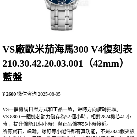
VS廠歐米茄海馬300 V4復刻表
210.30.42.20.03.001（42mm）
藍盤
¥
2680
微信咨询
2025-08-05
VS一體機調日歷方式和正品一致，逆時方向旋轉把頭。
VS 8800 一體機芯動力儲存為52 個小時，相對2824機芯41 小
時 ，提升儲能11個小時！與正品儲存55小時接近。
所有寶石，齒輪，螺釘等小配件都有真功能，不是2824假夾板