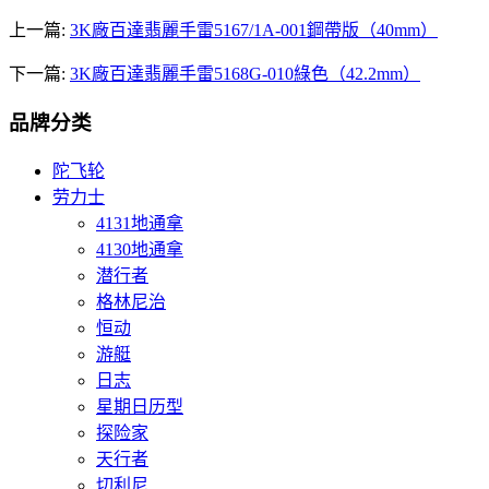
上一篇:
3K廠百達翡麗手雷5167/1A-001鋼帶版（40mm）
下一篇:
3K廠百達翡麗手雷5168G-010綠色（42.2mm）
品牌分类
陀飞轮
劳力士
4131地通拿
4130地通拿
潜行者
格林尼治
恒动
游艇
日志
星期日历型
探险家
天行者
切利尼