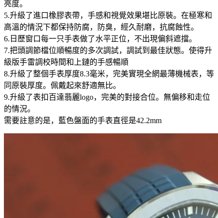
亮度。
5.升級了進口橡膠表帶，手感和視覺效果堪比原裝。在極寒和
高溫的情況下都保持防腐，防臭，經久耐磨，抗腐蝕性。
6.日歷窗口每一只手表做了水平正位，不出現偏斜遮擋。
7.把頭調節檔位順暢度的多次調試，調試到最佳狀態。使得升
級版手雷調校時間和上鏈的手感暢順
8.升級了整個手表厚度8.3毫米，完美實現全網最薄機械表，等
同原裝厚度。佩戴起來舒適無比。
9.升級了表扣百達翡麗logo，完美的對接合位。無偏移和走位
的情況。
需要註意的是，藍色盤面的手表直徑是42.2mm