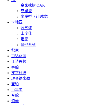
皇家橡树 OAK
离岸型
离岸型（计时款）
卡地亚
蓝气球
山度仕
坦克
其他系列
积家
百达翡丽
江诗丹顿
宇舶
罗杰杜彼
理查德米勒
宝珀
百年灵
帝舵
浪琴