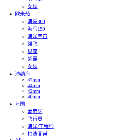
女装
欧米茄
海马300
海马150
海洋宇宙
碟飞
星座
超霸
女装
沛纳海
47mm
44mm
42mm
40mm
万国
葡萄牙
飞行员
海洋/工程师
柏涛菲诺
AP