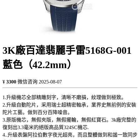
3K廠百達翡麗手雷5168G-001
藍色（42.2mm）
¥
3300
微信咨询
2025-08-07
1.升級機芯全部精雕刻字，清晰不磨損，紋理做到極致。
2.升級自動陀片，采用瑞士超精密軸承，業界史無前例的安裝
陀片工藝。做到百分百降噪音。
3.原版機芯，無假夾版，無假擺輪，無假紅寶石。3k廠完整的
復刻出3.3毫米的絕版高品質324SC機芯.
4..升級表盤阿拉伯數字夜光超亮，而且整體做到和諧一致同步