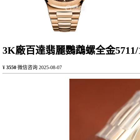
3K廠百達翡麗鸚鵡螺全金5711/1R
¥
3550
微信咨询
2025-08-07