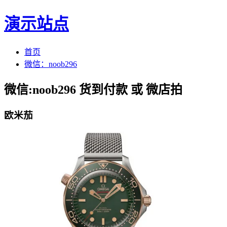
演示站点
首页
微信：noob296
微信:noob296 货到付款 或 微店拍
欧米茄