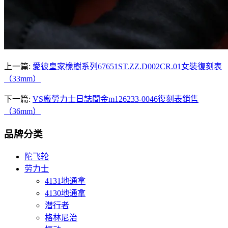
上一篇:
愛彼皇家橡樹系列67651ST.ZZ.D002CR.01女裝復刻表
（33mm）
下一篇:
VS廠勞力士日誌間金m126233-0046復刻表銷售
（36mm）
品牌分类
陀飞轮
劳力士
4131地通拿
4130地通拿
潜行者
格林尼治