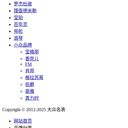
罗杰杜彼
理查德米勒
宝珀
百年灵
帝舵
浪琴
小众品牌
宝格丽
香奈儿
FM
肖邦
格拉苏蒂
伯爵
豪雅
真力时
Copyright © 2012-2025 大众名表
网站首页
品牌分类