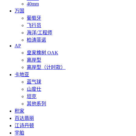
40mm
万国
葡萄牙
飞行员
海洋/工程师
柏涛菲诺
AP
皇家橡树 OAK
离岸型
离岸型（计时款）
卡地亚
蓝气球
山度仕
坦克
其他系列
积家
百达翡丽
江诗丹顿
宇舶