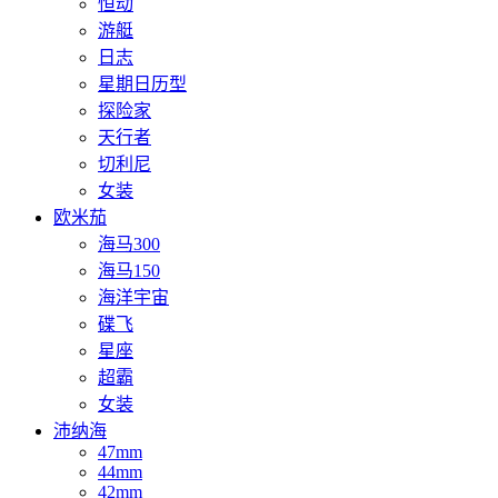
恒动
游艇
日志
星期日历型
探险家
天行者
切利尼
女装
欧米茄
海马300
海马150
海洋宇宙
碟飞
星座
超霸
女装
沛纳海
47mm
44mm
42mm