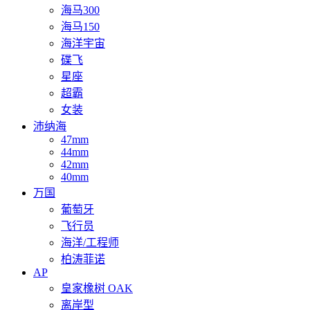
海马300
海马150
海洋宇宙
碟飞
星座
超霸
女装
沛纳海
47mm
44mm
42mm
40mm
万国
葡萄牙
飞行员
海洋/工程师
柏涛菲诺
AP
皇家橡树 OAK
离岸型