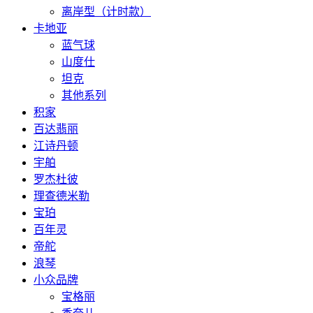
离岸型（计时款）
卡地亚
蓝气球
山度仕
坦克
其他系列
积家
百达翡丽
江诗丹顿
宇舶
罗杰杜彼
理查德米勒
宝珀
百年灵
帝舵
浪琴
小众品牌
宝格丽