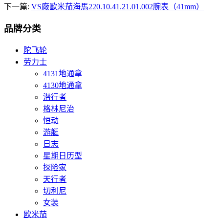
下一篇:
VS廠歐米茄海馬220.10.41.21.01.002腕表（41mm）
品牌分类
陀飞轮
劳力士
4131地通拿
4130地通拿
潜行者
格林尼治
恒动
游艇
日志
星期日历型
探险家
天行者
切利尼
女装
欧米茄