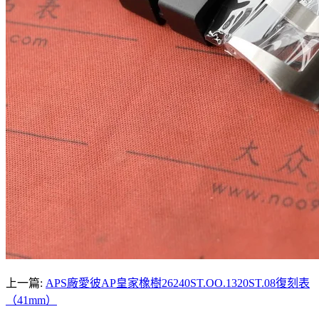
上一篇:
APS廠愛彼AP皇家橡樹26240ST.OO.1320ST.08復刻表
（41mm）